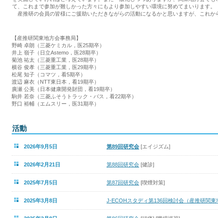
て、これまで参加が難しかった方々にもより参加しやすい環境に努めてまいります。
産推研の会員の皆様にご援助いただきながらの活動になるかと思いますが、これか
【産推研関東地方会事務局】
野崎 卓朗（三菱ケミカル，医25期卒）
井上 嶺子（日立Astemo，医28期卒）
菊池 祐太（三菱重工業，医28期卒）
横谷 俊孝（三菱重工業，医29期卒）
松尾 知子（コマツ，看5期卒）
渡辺 麻衣（NTT東日本，看19期卒）
廣瀬 公美（日本健康開発財団，看19期卒）
駒井 若奈（三菱ふそうトラック・バス，看22期卒）
野口 裕輔（エムスリー，医31期卒）
活動
2026年9月5日
第89回研究会
[エイジズム]
2026年2月21日
第88回研究会
[健診]
2025年7月5日
第87回研究会
[喫煙対策]
2025年3月8日
J-ECOHスタディ第136回検討会（産推研関