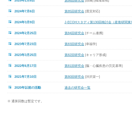
2025年2月8日
第86回研究会
[頭痛] [職場巡視]
2024年7月6日
第85回研究会
[震災対応]
2024年3月9日
J-ECOHスタディ第130回検討会（産推研関
2024年2月25日
第84回研究会
[チーム連携]
2023年7月23日
第83回研究会
[幸福学]
2023年3月25日
第82回研究会
[キャリア形成]
2022年6月17日
第81回研究会
[脳・心臓疾患の労災基準]
2021年7月10日
第80回研究会
[渋沢栄一]
2020年以前の活動
過去の研究会一覧
※ 通算回数は暫定です。