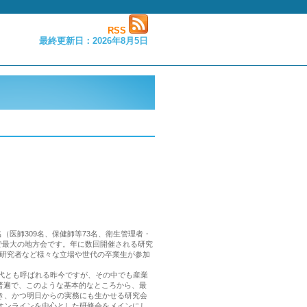
RSS
最終更新日：2026年8月5日
名（医師309名、保健師等73名、衛生管理者・
中で最大の地方会です。年に数回開催される研究
研究者など様々な立場や世代の卒業生が参加
代とも呼ばれる昨今ですが、その中でも産業
普遍で、このような基本的なところから、最
き、かつ明日からの実務にも生かせる研究会
オンラインを中心とした研修会をメインにし