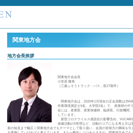
関東地方会
地方会長挨拶
関東地方会会長
小笠原 隆将
（三菱ふそうトラック・バス，医27期卒）
関東地方会は、2026年1月現在の正会員数は394
作業環境測定士9名、大学院3名）で、 産推研の
会には、産業医、産業保健師、臨床医、行政機関、
しています。
新型コロナウイルス感染症の影響含め、VUCA時
保健活動の5管理など、活動のコアになる考え方は
新の知見まで幅広く関東地方会でもテーマとして取り扱い、会員の皆様方の興味を引
を実施していければと考えています。また一般化しつつありますが、関東地方会でも