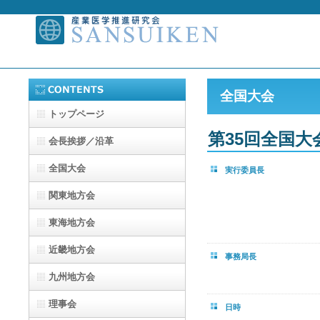
全国大会
トップページ
第35回全国大
会長挨拶／沿革
全国大会
実行委員長
関東地方会
東海地方会
近畿地方会
事務局長
九州地方会
理事会
日時