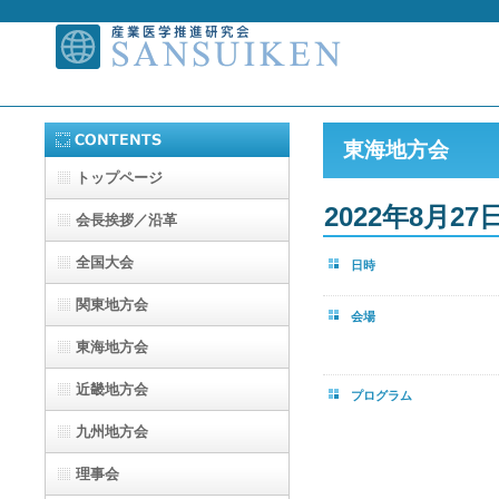
東海地方会
トップページ
2022年8月2
会長挨拶／沿革
全国大会
日時
関東地方会
会場
東海地方会
近畿地方会
プログラム
九州地方会
理事会