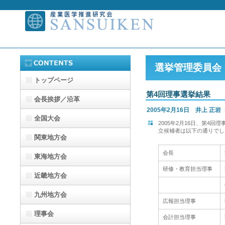
選挙管理委員会
トップページ
第4回理事選挙結果
会長挨拶／沿革
2005年2月16日 井上 正
全国大会
2005年2月16日、第4
立候補者は以下の通りでし
関東地方会
会長
東海地方会
研修・教育担当理事
近畿地方会
九州地方会
広報担当理事
理事会
会計担当理事