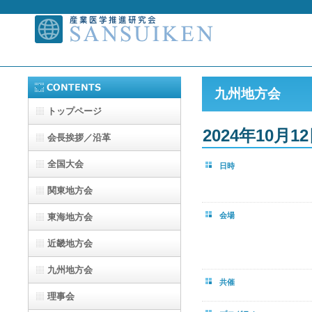
九州地方会
トップページ
2024年10月1
会長挨拶／沿革
全国大会
日時
関東地方会
会場
東海地方会
近畿地方会
九州地方会
共催
理事会