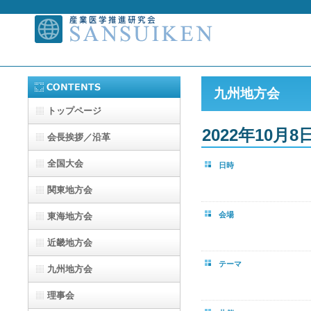
九州地方会
トップページ
2022年10月
会長挨拶／沿革
全国大会
日時
関東地方会
会場
東海地方会
近畿地方会
テーマ
九州地方会
理事会