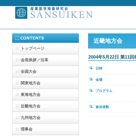
近畿地方会
トップページ
2004年5月22日 第11
会長挨拶／沿革
日時
全国大会
会場
関東地方会
プログラム
東海地方会
近畿地方会
参加者数
九州地方会
理事会