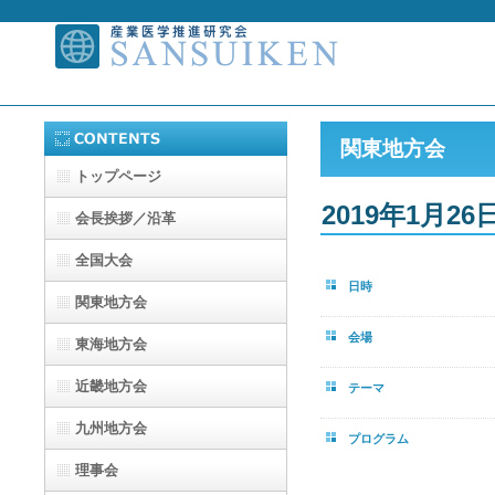
関東地方会
トップページ
2019年1月2
会長挨拶／沿革
全国大会
日時
関東地方会
会場
東海地方会
近畿地方会
テーマ
九州地方会
プログラム
理事会